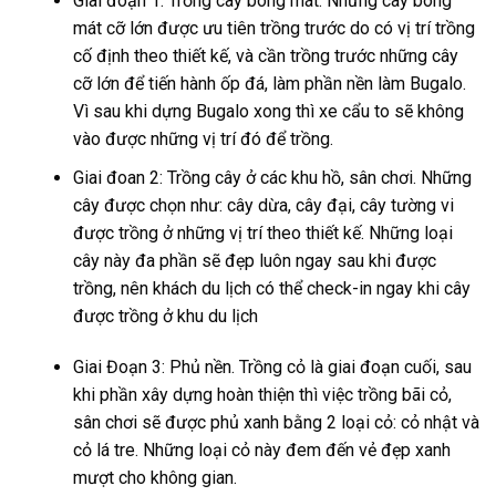
Giai đoạn 1: Trồng cây bóng mát. Những cây bóng
mát cỡ lớn được ưu tiên trồng trước do có vị trí trồng
cố định theo thiết kế, và cần trồng trước những cây
cỡ lớn để tiến hành ốp đá, làm phần nền làm Bugalo.
Vì sau khi dựng Bugalo xong thì xe cẩu to sẽ không
vào được những vị trí đó để trồng.
Giai đoan 2: Trồng cây ở các khu hồ, sân chơi. Những
cây được chọn như: cây dừa, cây đại, cây tường vi
được trồng ở những vị trí theo thiết kế. Những loại
cây này đa phần sẽ đẹp luôn ngay sau khi được
trồng, nên khách du lịch có thể check-in ngay khi cây
được trồng ở khu du lịch
Giai Đoạn 3: Phủ nền. Trồng cỏ là giai đoạn cuối, sau
khi phần xây dựng hoàn thiện thì việc trồng bãi cỏ,
sân chơi sẽ được phủ xanh bằng 2 loại cỏ: cỏ nhật và
cỏ lá tre. Những loại cỏ này đem đến vẻ đẹp xanh
mượt cho không gian.