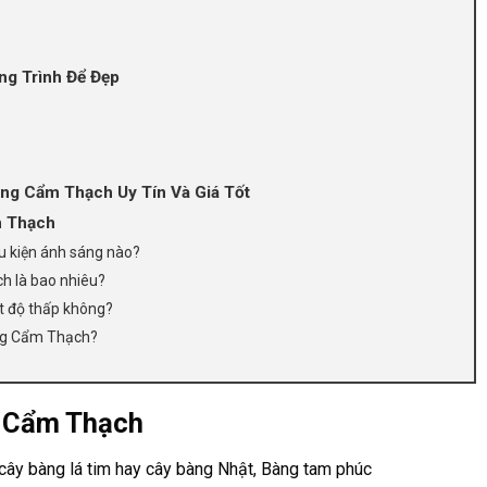
g Trình Để Đẹp
ng Cẩm Thạch Uy Tín Và Giá Tốt
m Thạch
u kiện ánh sáng nào?
h là bao nhiêu?
t độ thấp không?
àng Cẩm Thạch?
g Cẩm Thạch
ây bàng lá tim hay cây bàng Nhật,
Bàng tam phúc