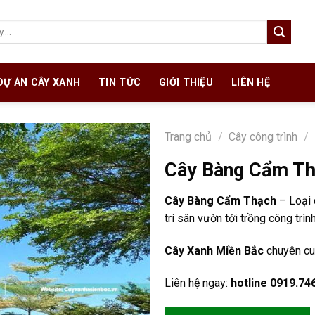
DỰ ÁN CÂY XANH
TIN TỨC
GIỚI THIỆU
LIÊN HỆ
Trang chủ
/
Cây công trình
/
Cây Bàng Cẩm T
Cây Bàng Cẩm Thạch
– Loại 
trí sân vườn tới trồng công trìn
Cây Xanh Miền Bắc
chuyên cu
Liên hệ ngay:
hotline 0919.74