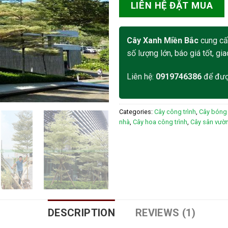
LIÊN HỆ ĐẶT MUA
Cây Xanh Miền Bắc
cung cấp
số lượng lớn, báo giá tốt, gia
Liên hệ:
0919746386
để đư
Categories:
Cây công trình
,
Cây bóng
nhà
,
Cây hoa công trình
,
Cây sân vườn
DESCRIPTION
REVIEWS (1)