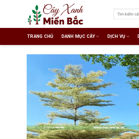
Skip
to
Search
for:
content
TRANG CHỦ
DANH MỤC CÂY
DỊCH VỤ