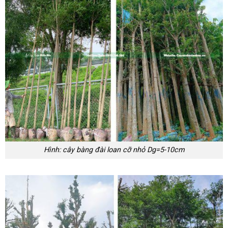
Hình: cây bàng đài loan cỡ nhỏ Dg=5-10cm