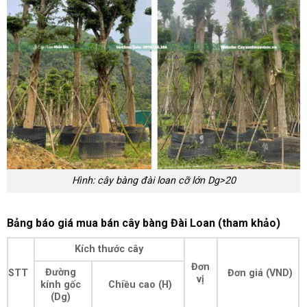
Hình: cây bàng đài loan cỡ lớn Dg>20
Bảng báo giá mua bán cây bàng Đài Loan (tham khảo)
Kích thước cây
Đơn
Đường
STT
Đơn giá (VND)
vị
kính gốc
Chiều cao (H)
(Dg)