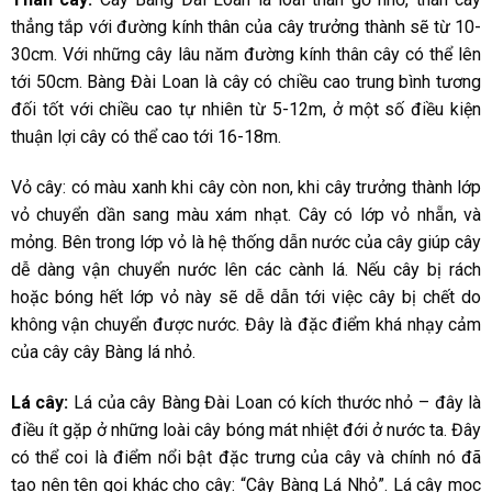
thẳng tắp với đường kính thân của cây trưởng thành sẽ từ 10-
30cm. Với những cây lâu năm đường kính thân cây có thể lên
tới 50cm. Bàng Đài Loan là cây có chiều cao trung bình tương
đối tốt với chiều cao tự nhiên từ 5-12m, ở một số điều kiện
thuận lợi cây có thể cao tới 16-18m.
Vỏ cây: có màu xanh khi cây còn non, khi cây trưởng thành lớp
vỏ chuyển dần sang màu xám nhạt. Cây có lớp vỏ nhẵn, và
mỏng. Bên trong lớp vỏ là hệ thống dẫn nước của cây giúp cây
dễ dàng vận chuyển nước lên các cành lá. Nếu cây bị rách
hoặc bóng hết lớp vỏ này sẽ dễ dẫn tới việc cây bị chết do
không vận chuyển được nước. Đây là đặc điểm khá nhạy cảm
của cây cây Bàng lá nhỏ.
Lá cây:
Lá của cây Bàng Đài Loan có kích thước nhỏ – đây là
điều ít gặp ở những loài cây bóng mát nhiệt đới ở nước ta. Đây
có thể coi là điểm nổi bật đặc trưng của cây và chính nó đã
tạo nên tên gọi khác cho cây: “Cây Bàng Lá Nhỏ”. Lá cây mọc