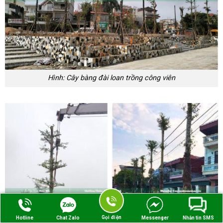
Hình: Cây bàng đài loan trồng công viên
Gọi điện
Hotline
Chat Zalo
Messenger
Nhắn tin SMS