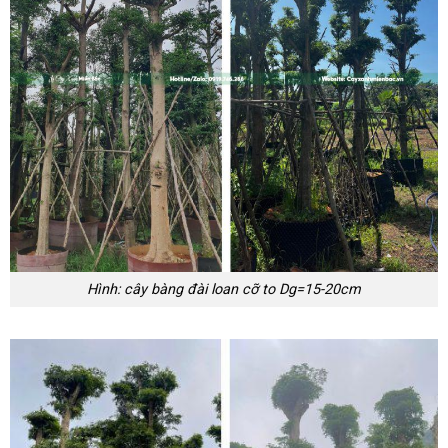
Hình: cây bàng đài loan cỡ to Dg=15-20cm