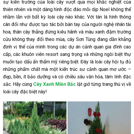
sự kiên trường của loài cây vượt qua mọi khắc nghiệt của
thiên nhiên và một dáng hình độc đáo mỗi dịp Noel không thể
nhầm lẫn với bất kỳ loài cây nào khác. Với tán lá hình thông
cân đối như được tạo tác bởi bàn tay của người nghệ nhân tài
hoa, thân cây thẳng đứng kiêu hãnh và màu xanh đậm trường
cửu không thay đổi theo mùa, cây Sơn Tùng đang dần khẳng
định vị thế của mình trong các dự án cảnh quan gia đình cao
cấp, các khuôn viên resort sang trọng và những ngôi biệt thự
muốn tạo dấu ấn thẩm mỹ riêng biệt. Đây là loài cây hội tụ đủ
những phẩm chất mà một kiến trúc sư cảnh quan mơ ước –
đẹp, bền, ít bảo dưỡng và có chiều sâu văn hóa, tâm linh đặc
sắc. Hãy cùng
Cây Xanh Miền Bắc
lật giở từng trang thú vị về
loài cây đặc biệt này!