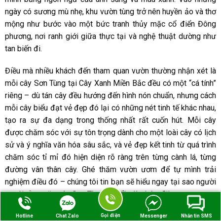
ngày có sương mù nhẹ, khu vườn tùng trở nên huyền ảo và thơ
mộng như bước vào một bức tranh thủy mặc cổ điển Đông
phương, nơi ranh giới giữa thực tại và nghệ thuật dường như
tan biến đi.
Điều mà nhiều khách đến tham quan vườn thường nhận xét là
mỗi cây Sơn Tùng tại Cây Xanh Miền Bắc đều có một “cá tính”
riêng – dù tán cây đều hướng đến hình nón chuẩn, nhưng cách
mỗi cây biểu đạt vẻ đẹp đó lại có những nét tinh tế khác nhau,
tạo ra sự đa dạng trong thống nhất rất cuốn hút. Mỗi cây
được chăm sóc với sự tôn trọng dành cho một loài cây có lịch
sử và ý nghĩa văn hóa sâu sắc, và vẻ đẹp kết tinh từ quá trình
chăm sóc tỉ mỉ đó hiện diện rõ ràng trên từng cành lá, từng
đường vân thân cây. Ghé thăm vườn ươm để tự mình trải
nghiệm điều đó – chúng tôi tin bạn sẽ hiểu ngay tại sao người
ta nói rằng gặp cây Sơn Tùng một lần là nhớ mãi!
Gọi điện
Hotline
Chat Zalo
Messenger
Nhắn tin SMS