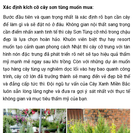
Xác định kích cỡ cây sơn tùng muốn mua:
Bước đầu tiên và quan trọng nhất là xác định rõ bạn cần cây
để làm gì và sẽ đặt nó ở đâu. Không gian nội thất sang trọng
cần điểm nhấn xanh tinh tế thì cây Sơn Tùng cỡ nhỏ trong chậu
đẹp là lựa chọn hoàn hảo. Khuôn viên biệt thự hay resort
muốn tạo cảnh quan phong cách Nhật thì cây cỡ trung với tán
hình nón đặc trưng đã phát triển rõ nét sẽ tạo hiệu quả thẩm
mỹ mạnh mẽ ngay sau khi trồng. Còn với những dự án muốn
tạo hàng cây tùng uy nghiêm dọc lối vào hay bao quanh công
trình, cây cỡ lớn đã trưởng thành sẽ mang đến vẻ đẹp bề thế
và đẳng cấp tức thì. Đội ngũ tư vấn của Cây Xanh Miền Bắc
luôn sẵn lòng lắng nghe và đưa ra gợi ý sát nhất với thực tế
không gian và mục tiêu thẩm mỹ của bạn.