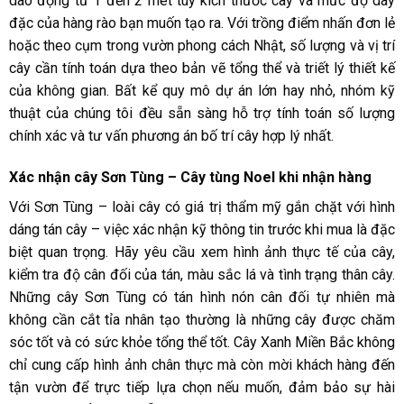
dao động từ 1 đến 2 mét tùy kích thước cây và mức độ dày
đặc của hàng rào bạn muốn tạo ra. Với trồng điểm nhấn đơn lẻ
hoặc theo cụm trong vườn phong cách Nhật, số lượng và vị trí
cây cần tính toán dựa theo bản vẽ tổng thể và triết lý thiết kế
của không gian. Bất kể quy mô dự án lớn hay nhỏ, nhóm kỹ
thuật của chúng tôi đều sẵn sàng hỗ trợ tính toán số lượng
chính xác và tư vấn phương án bố trí cây hợp lý nhất.
Xác nhận cây Sơn Tùng – Cây tùng Noel khi nhận hàng
Với Sơn Tùng – loài cây có giá trị thẩm mỹ gắn chặt với hình
dáng tán cây – việc xác nhận kỹ thông tin trước khi mua là đặc
biệt quan trọng. Hãy yêu cầu xem hình ảnh thực tế của cây,
kiểm tra độ cân đối của tán, màu sắc lá và tình trạng thân cây.
Những cây Sơn Tùng có tán hình nón cân đối tự nhiên mà
không cần cắt tỉa nhân tạo thường là những cây được chăm
sóc tốt và có sức khỏe tổng thể tốt. Cây Xanh Miền Bắc không
chỉ cung cấp hình ảnh chân thực mà còn mời khách hàng đến
tận vườn để trực tiếp lựa chọn nếu muốn, đảm bảo sự hài