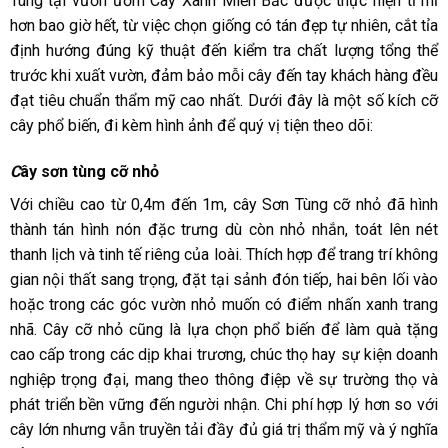
Tùng tại vườn ươm Cây Xanh Miền Bắc được thực hiện tỉ mỉ
hơn bao giờ hết, từ việc chọn giống có tán đẹp tự nhiên, cắt tỉa
định hướng đúng kỹ thuật đến kiểm tra chất lượng tổng thể
trước khi xuất vườn, đảm bảo mỗi cây đến tay khách hàng đều
đạt tiêu chuẩn thẩm mỹ cao nhất. Dưới đây là một số kích cỡ
cây phổ biến, đi kèm hình ảnh để quý vị tiện theo dõi:
C
ây sơn tùng cỡ nhỏ
Với chiều cao từ 0,4m đến 1m, cây Sơn Tùng cỡ nhỏ đã hình
thành tán hình nón đặc trưng dù còn nhỏ nhắn, toát lên nét
thanh lịch và tinh tế riêng của loài. Thích hợp để trang trí không
gian nội thất sang trọng, đặt tại sảnh đón tiếp, hai bên lối vào
hoặc trong các góc vườn nhỏ muốn có điểm nhấn xanh trang
nhã. Cây cỡ nhỏ cũng là lựa chọn phổ biến để làm quà tặng
cao cấp trong các dịp khai trương, chúc thọ hay sự kiện doanh
nghiệp trọng đại, mang theo thông điệp về sự trường thọ và
phát triển bền vững đến người nhận. Chi phí hợp lý hơn so với
cây lớn nhưng vẫn truyền tải đầy đủ giá trị thẩm mỹ và ý nghĩa