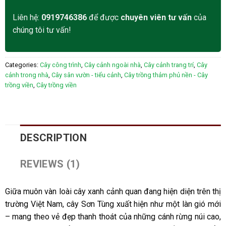
Liên hệ:
0919746386
để được
chuyên viên tư vấn
của
chúng tôi tư vấn!
Categories:
Cây công trình
,
Cây cảnh ngoài nhà
,
Cây cảnh trang trí
,
Cây
cảnh trong nhà
,
Cây sân vườn - tiểu cảnh
,
Cây trồng thảm phủ nền - Cây
trồng viền
,
Cây trồng viền
DESCRIPTION
REVIEWS (1)
Giữa muôn vàn loài cây xanh cảnh quan đang hiện diện trên thị
trường Việt Nam, cây Sơn Tùng xuất hiện như một làn gió mới
– mang theo vẻ đẹp thanh thoát của những cánh rừng núi cao,