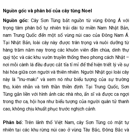
Nguồn gốc và phân bố của cây tùng Noel
Nguồn gốc:
Cây Sơn Tùng bắt nguồn từ vùng Đông Á với
trọng tâm phân bố tự nhiên trải dài từ miền Nam Nhật Bản,
nam Trung Quốc đến một số vùng núi cao của Đông Nam Á.
Tại Nhật Bản, loài cây này được trân trọng và nuôi dưỡng từ
hàng trăm năm nay trong các khuôn viên đền chùa, dinh thự
quý tộc và các khu vườn truyền thống theo phong cách Nhật –
nơi mỗi cành lá đều được cắt tỉa tỉ mỉ để thể hiện triết lý về sự
hài hòa giữa con người và thiên nhiên. Người Nhật gọi loài cây
này là “Inu-maki” và xem nó như biểu tượng của sự trường
thọ, kiên nhẫn và tinh thần thiền định. Tại Trung Quốc, Sơn
Tùng gắn liền với hình ảnh các nhà nho, ẩn sĩ và được ca ngợi
trong thơ ca, hội họa như biểu tượng của người quân tử thanh
cao, không chịu khuất phục trước nghịch cảnh.
Phân bố:
Trên lãnh thổ Việt Nam, cây Sơn Tùng có mặt tự
nhiên tại các khu rừng núi cao ở vùng Tây Bắc, Đông Bắc và