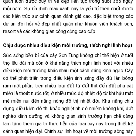
quan luôn được duy trì vẻ đẹp liên tục trong suốt 365 ngày
mỗi năm. Sự ổn định màu xanh này là yếu tố then chốt được
các kiến trúc sư cảnh quan đánh giá cao, đặc biệt trong các
dự án đòi hỏi vẻ đẹp nhất quán như khuôn viên khách sạn,
resort và các không gian công cộng cao cấp.
Chịu được nhiều điều kiện môi trường, thích nghi linh hoạt
Sức sống bền bỉ của cây Sơn Tùng không chỉ thể hiện ở tuổi
thọ lâu dài mà còn ở khả năng thích nghi linh hoạt với nhiều
điều kiện môi trường khác nhau một cách đáng kinh ngạc. Cây
có thể phát triển trong điều kiện ánh sáng đầy đủ lẫn bóng
râm một phần, trên nhiều loại đất từ đất thịt đến đất pha cát
miễn là thoát nước tốt, ở nhiều mức độ nhiệt độ từ khí hậu mát
mẻ miền núi đến nắng nóng đô thị nhiệt đới. Khả năng chịu
đựng điều kiện đô thị khắc nghiệt như ô nhiễm không khí, đất
nghèo dinh dưỡng và không gian sinh trưởng hạn chế càng
làm tăng thêm giá trị thực tiễn của loài cây này trong thiết kế
cảnh quan hiện đại. Chính sự linh hoạt về môi trường sống này