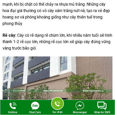
mạnh, khi bị chặt có thể chảy ra nhựa mủ trắng. Những cây
hoa đại già thường có vỏ cây xám trắng nứt nẻ, tạo ra vẻ đẹp
hoang sơ và phóng khoáng giống như cây thiên tuế trong
phong thủy.
Rễ cây:
Cây có rễ dạng rễ chùm lớn, khi nhiều năm tuổi sẽ hình
thành 1-2 rễ cọc lớn, những rễ cọc lớn sẽ giúp cây đứng vững
vàng trước bão gió.
Gọi điện
Hotline
Chat Zalo
Messenger
Nhắn tin SMS