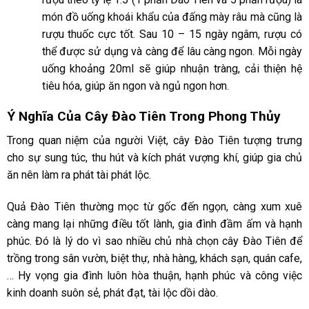
món đồ uống khoái khẩu của đấng mày râu mà cũng là
rượu thuốc cực tốt. Sau 10 – 15 ngày ngâm, rượu có
thể được sử dụng và càng để lâu càng ngon. Mỗi ngày
uống khoảng 20ml sẽ giúp nhuận tràng, cải thiện hệ
tiêu hóa, giúp ăn ngon và ngủ ngon hơn.
Ý Nghĩa Của Cây Đào Tiên Trong Phong Thủy
Trong quan niệm của người Việt, cây Đào Tiên tượng trưng
cho sự sung túc, thu hút và kích phát vượng khí, giúp gia chủ
ăn nên làm ra phát tài phát lộc.
Quả Đào Tiên thường mọc từ gốc đến ngọn, càng xum xuê
càng mang lại những điều tốt lành, gia đình đầm ấm và hạnh
phúc. Đó là lý do vì sao nhiều chủ nhà chọn cây Đào Tiên để
trồng trong sân vườn, biệt thự, nhà hàng, khách sạn, quán cafe,
… Hy vọng gia đình luôn hòa thuận, hạnh phúc và công việc
kinh doanh suôn sẻ, phát đạt, tài lộc dồi dào.