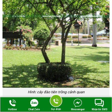
Hình: cây đào tiên trồng cảnh quan
Về đất trồng
Gọi điện
Hotline
Chat Zalo
Messenger
Nhắn tin SMS