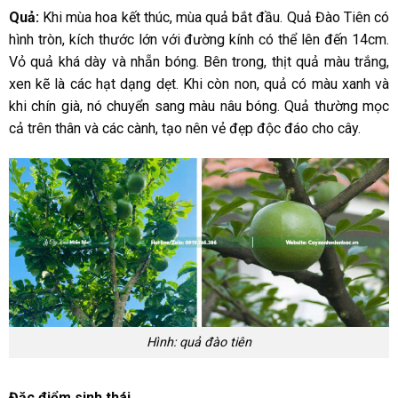
Quả:
Khi mùa hoa kết thúc, mùa quả bắt đầu. Quả Đào Tiên có
hình tròn, kích thước lớn với đường kính có thể lên đến 14cm.
Vỏ quả khá dày và nhẵn bóng. Bên trong, thịt quả màu trắng,
xen kẽ là các hạt dạng dẹt. Khi còn non, quả có màu xanh và
khi chín già, nó chuyển sang màu nâu bóng. Quả thường mọc
cả trên thân và các cành, tạo nên vẻ đẹp độc đáo cho cây.
Hình: quả đào tiên
Đặc điểm sinh thái