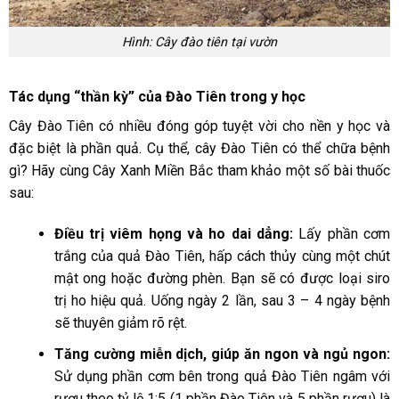
Hình: Cây đào tiên tại vườn
Tác dụng “thần kỳ” của Đào Tiên trong y học
Cây Đào Tiên có nhiều đóng góp tuyệt vời cho nền y học và
đặc biệt là phần quả. Cụ thể, cây Đào Tiên có thể chữa bệnh
gì? Hãy cùng Cây Xanh Miền Bắc tham khảo một số bài thuốc
sau:
Điều trị viêm họng và ho dai dẳng:
Lấy phần cơm
trắng của quả Đào Tiên, hấp cách thủy cùng một chút
mật ong hoặc đường phèn. Bạn sẽ có được loại siro
trị ho hiệu quả. Uống ngày 2 lần, sau 3 – 4 ngày bệnh
sẽ thuyên giảm rõ rệt.
Tăng cường miễn dịch, giúp ăn ngon và ngủ ngon:
Sử dụng phần cơm bên trong quả Đào Tiên ngâm với
rượu theo tỷ lệ 1:5 (1 phần Đào Tiên và 5 phần rượu) là